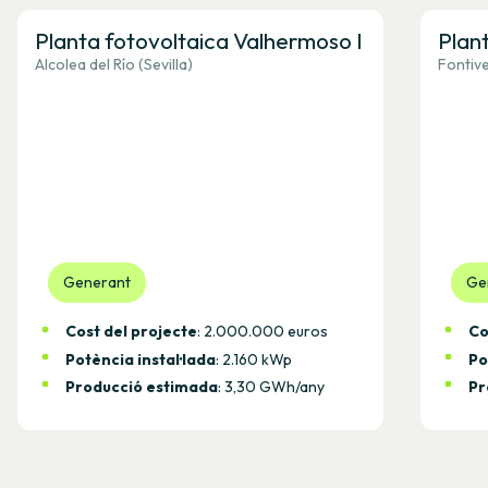
Planta fotovoltaica Valhermoso I
Plan
Alcolea del Río (Sevilla)
Fontive
Generant
Ge
Cost del projecte
: 2.000.000 euros
Co
Potència instal·lada
: 2.160 kWp
Po
Producció estimada
: 3,30 GWh/any
Pr