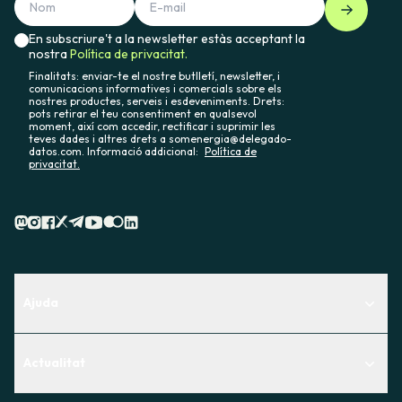
En subscriure't a la newsletter estàs acceptant la
nostra
Política de privacitat.
Finalitats: enviar-te el nostre butlletí, newsletter, i
comunicacions informatives i comercials sobre els
nostres productes, serveis i esdeveniments. Drets:
pots retirar el teu consentiment en qualsevol
moment, així com accedir, rectificar i suprimir les
teves dades i altres drets a somenergia@delegado-
datos.com. Informació addicional:
Política de
privacitat.
Ajuda
Centre d'Ajuda
Actualitat
Descobreix quin servei t'encaixa millor
Actualitat