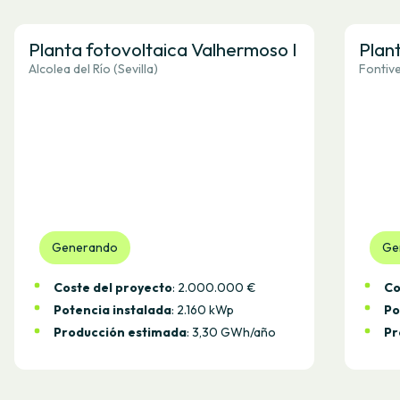
Planta fotovoltaica Valhermoso I
Plan
Alcolea del Río (Sevilla)
Fontive
Generando
Ge
Coste del proyecto
: 2.000.000 €
Co
Potencia instalada
: 2.160 kWp
Po
Producción estimada
: 3,30 GWh/año
Pr