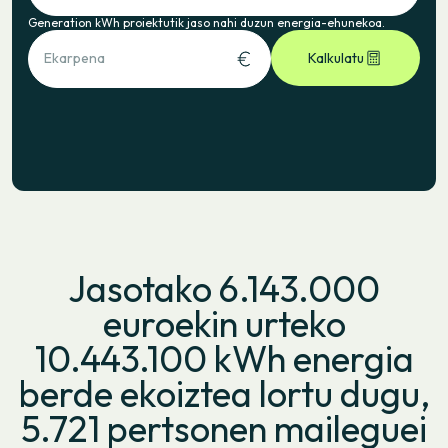
Generation kWh proiektutik jaso nahi duzun energia-ehunekoa.
Ekarpena
Kalkulatu
Jasotako 6.143.000
euroekin urteko
10.443.100 kWh energia
berde ekoiztea lortu dugu,
5.721 pertsonen maileguei