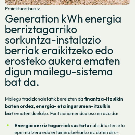
Proiektuari buruz
Generation kWh energia
berriztagarriko
sorkuntza-instalazio
berriak eraikitzeko edo
erosteko aukera ematen
digun mailegu-sistema
bat da.
Mailegu tradizionaletatik bereizten da
finantza-itzulkin
baten ordez, energia- eta ingurumen-itzulkin
bat
ematen duelako. Funtzionamendua oso erraza da:
Energia berriztagarriak sustatu
nahi dituzten eta
epe motzera edo ertainera beharko ez duten diru-