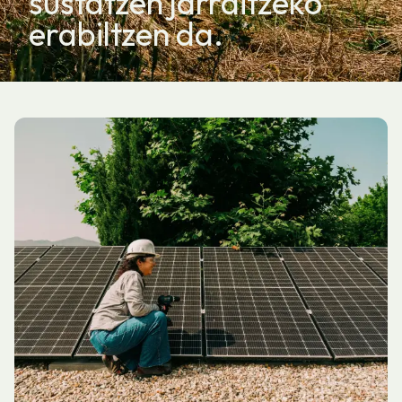
sustatzen jarraitzeko
erabiltzen da.