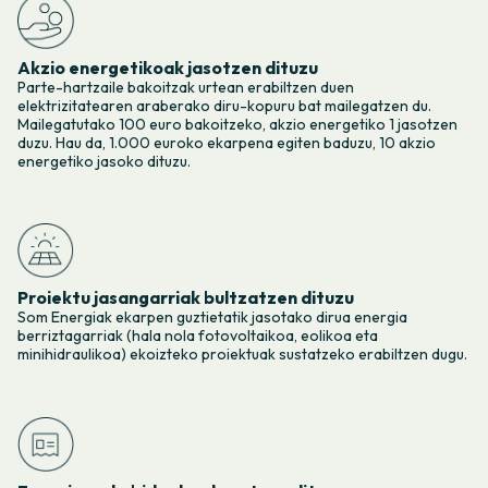
Akzio energetikoak jasotzen dituzu
Parte-hartzaile bakoitzak urtean erabiltzen duen
elektrizitatearen araberako diru-kopuru bat mailegatzen du.
Mailegatutako 100 euro bakoitzeko, akzio energetiko 1 jasotzen
duzu. Hau da, 1.000 euroko ekarpena egiten baduzu, 10 akzio
energetiko jasoko dituzu.
Proiektu jasangarriak bultzatzen dituzu
Som Energiak ekarpen guztietatik jasotako dirua energia
berriztagarriak (hala nola fotovoltaikoa, eolikoa eta
minihidraulikoa) ekoizteko proiektuak sustatzeko erabiltzen dugu.