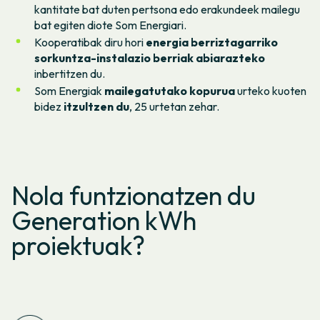
kantitate bat duten pertsona edo erakundeek mailegu
bat egiten diote Som Energiari.
Kooperatibak diru hori
energia berriztagarriko
sorkuntza-instalazio berriak abiarazteko
inbertitzen du.
Som Energiak
mailegatutako kopurua
urteko kuoten
bidez
itzultzen du
, 25 urtetan zehar.
Nola funtzionatzen du
Generation kWh
proiektuak?