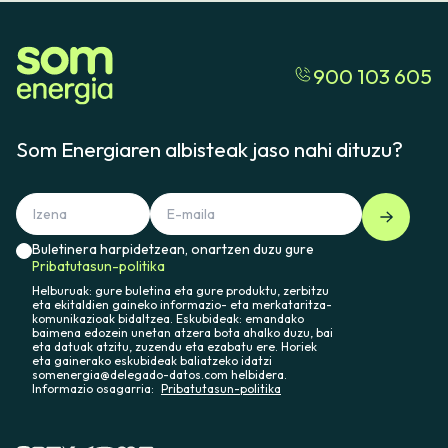
Mailegu-kontratuaren baldintza orokorrak
900 103 605
Som Energiaren albisteak jaso nahi dituzu?
Buletinera harpidetzean, onartzen duzu gure
Pribatutasun-politika
Helburuak: gure buletina eta gure produktu, zerbitzu
eta ekitaldien gaineko informazio- eta merkataritza-
komunikazioak bidaltzea. Eskubideak: emandako
baimena edozein unetan atzera bota ahalko duzu, bai
eta datuak atzitu, zuzendu eta ezabatu ere. Horiek
eta gainerako eskubideak baliatzeko idatzi
somenergia@delegado-datos.com helbidera.
Informazio osagarria:
Pribatutasun-politika