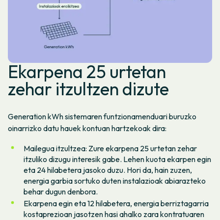
Ekarpena 25 urtetan
zehar itzultzen dizute
Generation kWh sistemaren funtzionamenduari buruzko
oinarrizko datu hauek kontuan hartzekoak dira:
Mailegua itzultzea: Zure ekarpena 25 urtetan zehar
itzuliko dizugu interesik gabe. Lehen kuota ekarpen egin
eta 24 hilabetera jasoko duzu. Hori da, hain zuzen,
energia garbia sortuko duten instalazioak abiarazteko
behar dugun denbora.
Ekarpena egin eta 12 hilabetera, energia berriztagarria
kostaprezioan jasotzen hasi ahalko zara kontratuaren