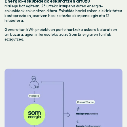
Energia-eskubideak eskuratzen dituzu
Mailegu bat egitean, 25 urteko iraupena duten energia-
eskubideak eskuratzen dituzu. Eskubide horiei esker, elektrizitatea
kostaprezioan jasotzen hasi zaitezke ekarpena egin eta 12
hilabetera.
Generation kWh proiektuan parte hartzeko aukera baloratzen
ari bazara, agian interesatuko zaizu
Som Energiaren tarifak
ezagutzea.