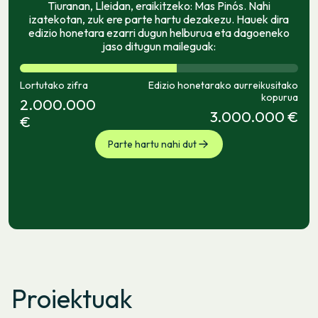
Tiuranan, Lleidan, eraikitzeko: Mas Pinós. Nahi
izatekotan, zuk ere parte hartu dezakezu. Hauek dira
edizio honetara ezarri dugun helburua eta dagoeneko
jaso ditugun maileguak:
Lortutako zifra
Edizio honetarako aurreikusitako
kopurua
2.000.000
3.000.000 €
€
Parte hartu nahi dut
Proiektuak