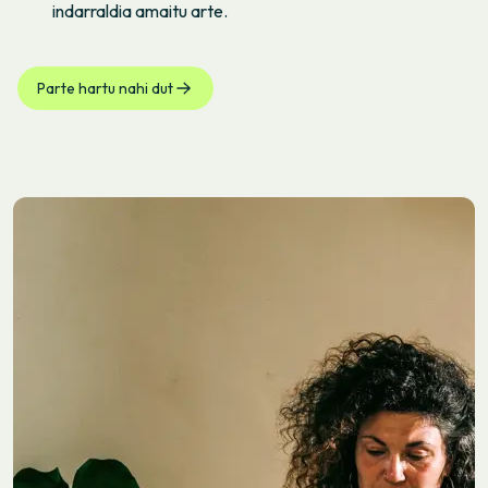
indarraldia amaitu arte.
Parte hartu nahi dut