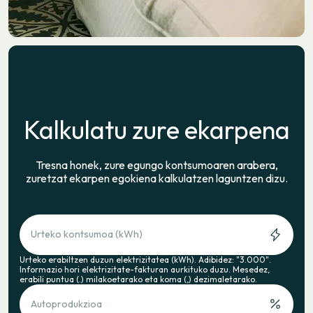
Kalkulatu zure ekarpena
Tresna honek, zure egungo kontsumoaren arabera,
zuretzat ekarpen egokiena kalkulatzen laguntzen dizu.
Urteko kontsumoa (kWh)
Urteko erabiltzen duzun elektrizitatea (kWh). Adibidez: "3.000".
Informazio hori elektrizitate-fakturan aurkituko duzu. Mesedez,
erabili puntua (.) milakoetarako eta koma (,) dezimaletarako.
Autoprodukzioa