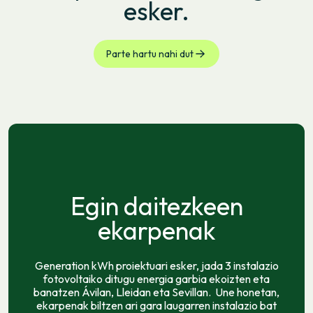
esker.
Parte hartu nahi dut
Egin daitezkeen
ekarpenak
Generation kWh proiektuari esker, jada 3 instalazio
fotovoltaiko ditugu energia garbia ekoizten eta
banatzen Ávilan, Lleidan eta Sevillan. Une honetan,
ekarpenak biltzen ari gara laugarren instalazio bat