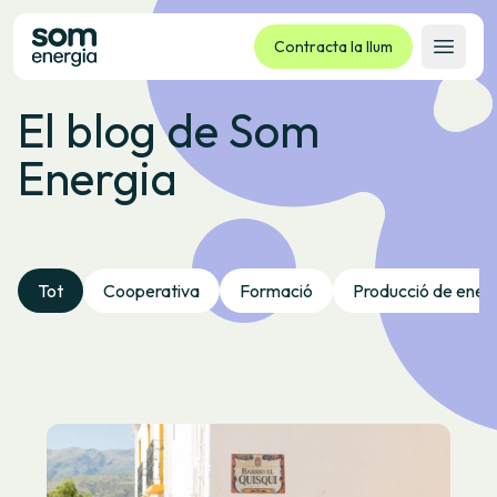
Contracta la llum
Obrir 
El blog de Som
Tarifes
Energia
Serveis
Empreses
La cooperativa
Contacte
Tot
Cooperativa
Formació
Producció de ener
Tràmits
Oficina virtual
Idioma:
CA
ES
GL
EU