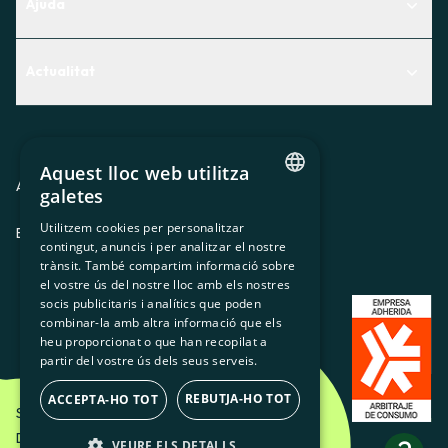
Ajuda
Centre d'Ajuda
Actualitat
Descobreix quin servei t'encaixa millor
Actualitat
Contacte
El racó de la sòcia
Aquest lloc web utilitza
Premsa
Avis legal
Política de privacitat
Política de cookies
galetes
CATALAN
Treballa amb nosaltres
Utilitzem cookies per personalitzar
ES
CA
GL
EU
contingut, anuncis i per analitzar el nostre
SPANISH
trànsit. També compartim informació sobre
GL
el vostre ús del nostre lloc amb els nostres
socis publicitaris i analítics que poden
BASQUE
combinar-la amb altra informació que els
heu proporcionat o que han recopilat a
partir del vostre ús dels seus serveis.
REBUTJA-HO TOT
ACCEPTA-HO TOT
Som Energia SCCL - 2026
Disseny Creatiu d'Etéreo Design.
VEURE ELS DETALLS