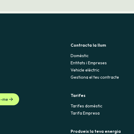
 clic a “contractar” sobre la tarifa que triïs). Per a això t'anirà bé
. Si no pots aconseguir una factura de llum anterior, hauràs de ten
è és i com pots aconseguir-lo.
ràs la documentació en el correu electrònic que proporcions dura
, error o problema, pots
contactar amb nosaltres
.
Contracta la llum
Domèstic
Entitats i Empreses
Vehicle elèctric
Gestiona el teu contracte
Tarifes
u-me
Tarifes domèstic
Tarifa Empresa
Produeix la teva energia