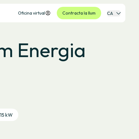
Oficina virtual
Contracta la llum
CA
om Energia
 15 kW