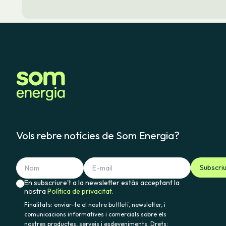
(podràs accedir al formulari fent
per a consultar les teves dades
En
aquest article
t'expliquem qu
Una vegada hagis contractat reb
Si tens algun dubte, reclamació
Vols rebre notícies de Som Energia?
Subscri
En subscriure't a la newsletter estàs acceptant la
nostra
Política de privacitat.
Finalitats: enviar-te el nostre butlletí, newsletter, i
comunicacions informatives i comercials sobre els
nostres productes, serveis i esdeveniments. Drets: