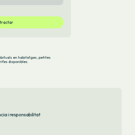
tractar
abituals en habitatges, petites
rifes disponibles
.
ia i responsabilitat