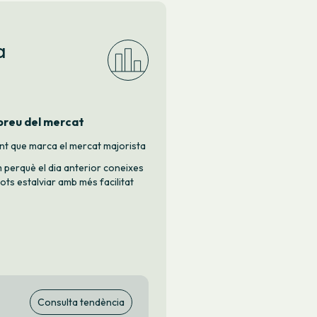
a
 preu del mercat
nt que marca el mercat majorista
m perquè el dia anterior coneixes
 pots estalviar amb més facilitat
Consulta tendència