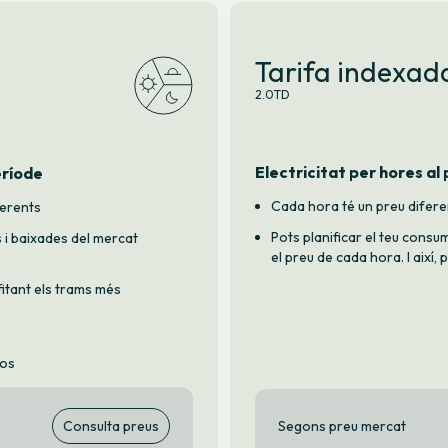
Tarifa indexad
2.0TD
Electricitat per hores al
eríode
Cada hora té un preu difere
ferents
Pots planificar el teu consu
 i baixades del mercat
el preu de cada hora. I així,
fitant els trams més
tos
Consulta preus
Segons preu mercat