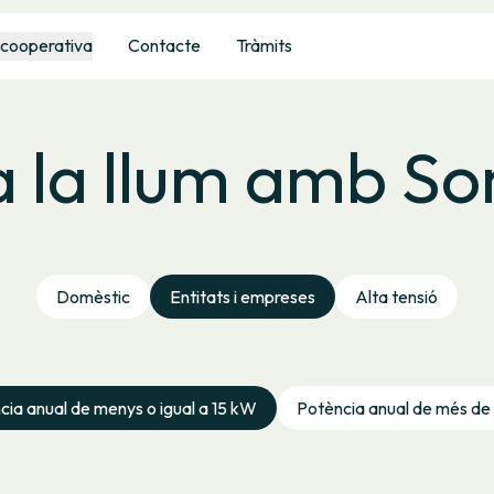
 cooperativa
Contacte
Tràmits
 la llum amb S
Domèstic
Entitats i empreses
Alta tensió
cia anual de menys o igual a 15 kW
Potència anual de més de