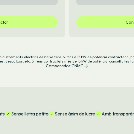
ctar
Con
inistraments elèctrics de baixa tensió i fins a 15 kW de potència contractada, h
es, despatxos, etc. Si tens contractats més de 15 kW de potència,
consulta les ta
Comparador CNMC
ats
Sense lletra petita
Sense ànim de lucre
Amb transparènc