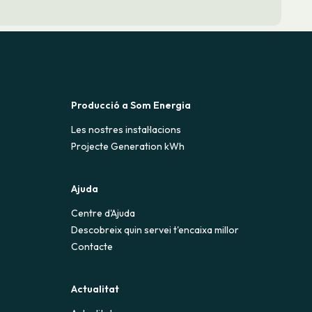
 tenir una factura de llum actual
ir a mà el codi CUPS.
nt el formulari de contractació.
Producció a Som Energia
Les nostres instal·lacions
Projecte Generation kWh
Ajuda
Centre d'Ajuda
Descobreix quin servei t'encaixa millor
Contacte
Actualitat