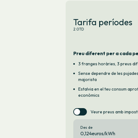
Tarifa períodes
2.0TD
Preu diferent per a cada p
3 franges horàries, 3 preus di
Sense dependre de les pujades
majorista
Estalvia en el teu consum apro
econòmics
Veure preus amb impos
Des de
0,124euros/kWh