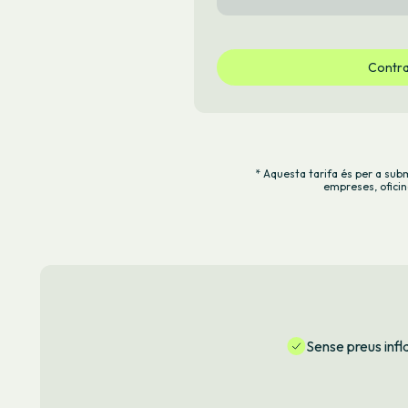
Contra
* Aquesta tarifa és per a subm
empreses, oficin
Sense preus infl