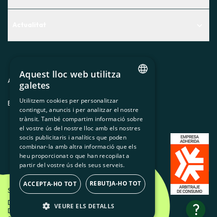
Centre d'Ajuda
Actualitat
Descobreix quin servei t'encaixa millor
Actualitat
Contacte
El racó de la sòcia
Aquest lloc web utilitza
Premsa
Avis legal
Política de privacitat
Política de cookies
galetes
CATALAN
Treballa amb nosaltres
Utilitzem cookies per personalitzar
ES
CA
GL
EU
contingut, anuncis i per analitzar el nostre
SPANISH
trànsit. També compartim informació sobre
GL
el vostre ús del nostre lloc amb els nostres
socis publicitaris i analítics que poden
BASQUE
combinar-la amb altra informació que els
heu proporcionat o que han recopilat a
partir del vostre ús dels seus serveis.
REBUTJA-HO TOT
ACCEPTA-HO TOT
Som Energia SCCL - 2026
Disseny Creatiu d'Etéreo Design.
?
VEURE ELS DETALLS
Desenvolupament web per Utopig