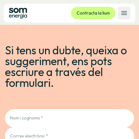
Contracta la llum
Obrir 
Tarifes
Si tens un dubte, queixa o
Serveis
Empreses
suggeriment, ens pots
La cooperativa
escriure a través del
Contacte
formulari.
Tràmits
Oficina virtual
Idioma:
CA
ES
GL
EU
Nom i cognoms *
Correu electrònic *