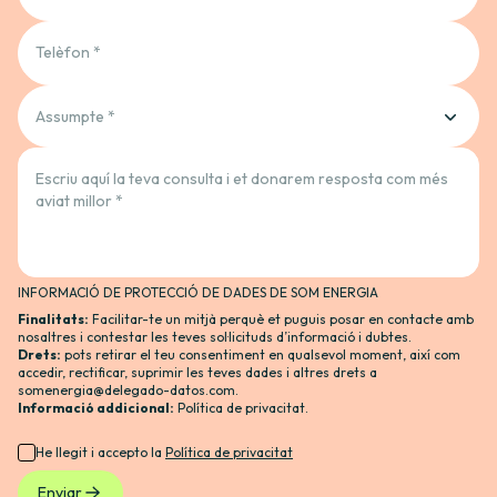
Telèfon *
Assumpte *
Escriu aquí la teva consulta i et donarem resposta com més
aviat millor *
INFORMACIÓ DE PROTECCIÓ DE DADES DE SOM ENERGIA
Finalitats:
Facilitar-te un mitjà perquè et puguis posar en contacte amb
nosaltres i contestar les teves sol·licituds d’informació i dubtes.
Drets:
pots retirar el teu consentiment en qualsevol moment, així com
accedir, rectificar, suprimir les teves dades i altres drets a
somenergia@delegado-datos.com
.
Informació addicional:
Política de privacitat
.
He llegit i accepto la
Política de privacitat
Enviar