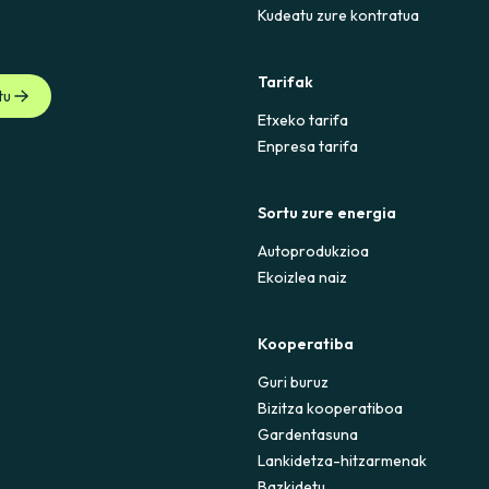
Kudeatu zure kontratua
 electricidad ya esté activo, deberás abonar el consumo correspon
í como el resto de costes asociados a la contratación y, si procede
Tarifak
tu
Etxeko tarifa
Enpresa tarifa
Sortu zure energia
Autoprodukzioa
Ekoizlea naiz
Kooperatiba
Guri buruz
Bizitza kooperatiboa
Gardentasuna
Lankidetza-hitzarmenak
Bazkidetu