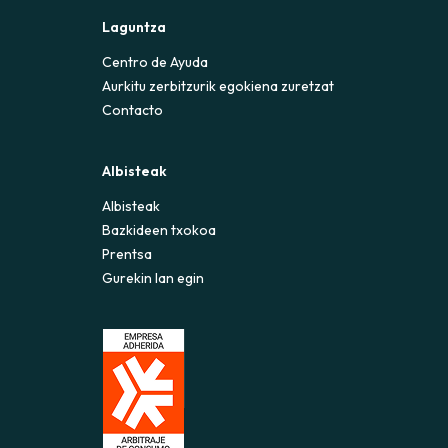
diente a los días en que te
Laguntza
, a la reposición de la situación
Centro de Ayuda
Aurkitu zerbitzurik egokiena zuretzat
Contacto
Albisteak
Albisteak
Bazkideen txokoa
Prentsa
Gurekin lan egin