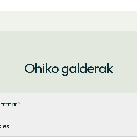
Ohiko galderak
tratar?
 periodos, con precios establecidos previamente y diferentes per
exada, que depende del precio de la energía en el mercado mayoris
ales
 hora.