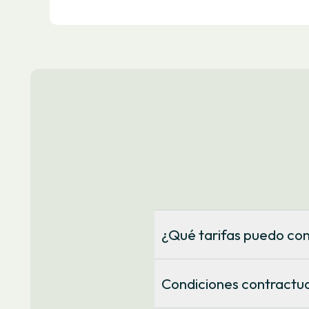
¿Qué tarifas puedo con
Puedes contratar una tarifa por
puedes contratar una tarifa ind
Condiciones contractu
cambia de precio cada día cada