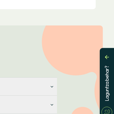
Laguntza behar?
iodos horarios de energía, o
ta diario y que, por lo tanto,