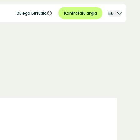
Bulego Birtuala
Kontratatu argia
EU