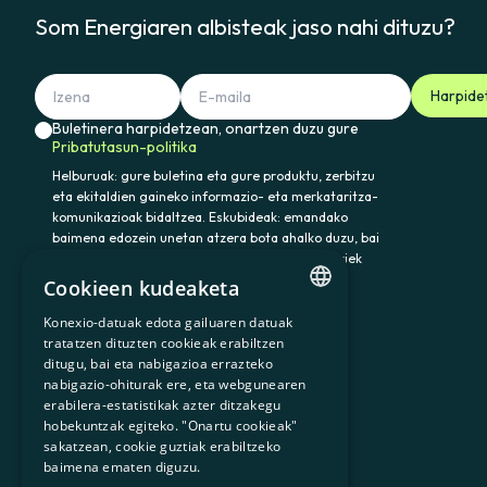
En caso de que el suministro de
Som Energiaren albisteak jaso nahi dituzu?
hayamos prestado el servicio, as
anterior.
Harpide
Buletinera harpidetzean, onartzen duzu gure
Pribatutasun-politika
Helburuak: gure buletina eta gure produktu, zerbitzu
eta ekitaldien gaineko informazio- eta merkataritza-
komunikazioak bidaltzea. Eskubideak: emandako
baimena edozein unetan atzera bota ahalko duzu, bai
eta datuak atzitu, zuzendu eta ezabatu ere. Horiek
eta gainerako eskubideak baliatzeko idatzi
Cookieen kudeaketa
somenergia@delegado-datos.com helbidera.
Informazio osagarria:
Pribatutasun-politika
Konexio-datuak edota gailuaren datuak
CATALAN
tratatzen dituzten cookieak erabiltzen
ditugu, bai eta nabigazioa errazteko
SPANISH
nabigazio-ohiturak ere, eta webgunearen
erabilera-estatistikak azter ditzakegu
GL
900 103 605
hobekuntzak egiteko. "Onartu cookieak"
BASQUE
sakatzean, cookie guztiak erabiltzeko
baimena ematen diguzu.