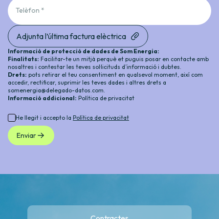
Telèfon *
Adjunta l’última factura elèctrica
Informació de protecció de dades de Som Energia:
Finalitats:
Facilitar-te un mitjà perquè et puguis posar en contacte amb
nosaltres i contestar les teves sol·licituds d’informació i dubtes.
Drets:
pots retirar el teu consentiment en qualsevol moment, així com
accedir, rectificar, suprimir les teves dades i altres drets a
somenergia@delegado-datos.com
.
Informació addicional:
Política de privacitat
He llegit i accepto la
Política de privacitat
Enviar
Contractes