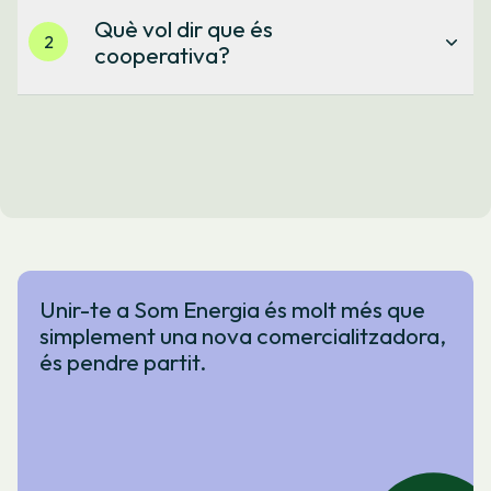
Què vol dir que és
2
cooperativa?
Quan t'associes a Som Energia, no només contractes una
comercialitzadora. Passes a formar part de la comunitat
on tens veu i vot en la transformació energètica perquè
totes les persones sòcies són propietàries de la
cooperativa.
Unir-te a Som Energia és molt més que
simplement una nova comercialitzadora,
és pendre partit.