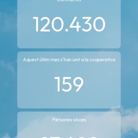
120.430
Aquest últim mes s'han unit a la cooperativa
159
Persones sòcies