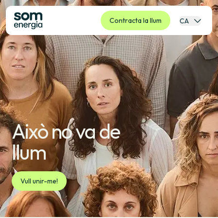
Contracta la llum
CA
Això no va de
llum
Vull unir-me!