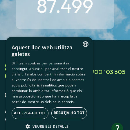
87.499
Aquest lloc web utilitza
galetes
CATALAN
Utilitzem cookies per personalitzar
contingut, anuncis i per analitzar el nostre
SPANISH
900 103 605
trànsit. També compartim informació sobre
GL
el vostre ús del nostre lloc amb els nostres
socis publicitaris i analítics que poden
BASQUE
combinar-la amb altra informació que els
heu proporcionat o que han recopilat a
partir del vostre ús dels seus serveis.
Avis legal
Política de privacitat
Política de cookies
REBUTJA-HO TOT
ACCEPTA-HO TOT
ES
CA
?
VEURE ELS DETALLS